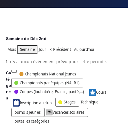
Semaine de Déc 2nd
Mois
Semaine
Jour
Précédent
Aujourd’hui
Il n’y a aucun évènement prévu pour cette période.
Ca
C
Championats National jeunes
té
a
Championats par équipes (N4, R1)
go
t
Coupes (loubatière, France, parité,…)
rie
é
Cours
g
s
Stages
Technique
Inscription au club
o
r
Tournois Jeunes
Vacances scolaires
i
Toutes les catégories
e
s