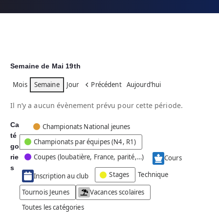
Semaine de Mai 19th
Mois
Semaine
Jour
Précédent
Aujourd’hui
Il n’y a aucun évènement prévu pour cette période.
Ca
C
Championats National jeunes
té
a
Championats par équipes (N4, R1)
go
t
Coupes (loubatière, France, parité,…)
rie
é
Cours
g
s
Stages
Technique
Inscription au club
o
r
Tournois Jeunes
Vacances scolaires
i
Toutes les catégories
e
s