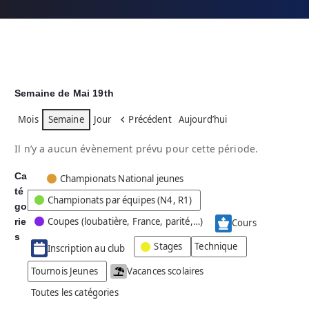
Semaine de Mai 19th
Mois
Semaine
Jour
Précédent
Aujourd’hui
Il n’y a aucun évènement prévu pour cette période.
Ca
C
Championats National jeunes
té
a
Championats par équipes (N4, R1)
go
t
Coupes (loubatière, France, parité,…)
rie
é
Cours
g
s
Stages
Technique
Inscription au club
o
r
Tournois Jeunes
Vacances scolaires
i
Toutes les catégories
e
s