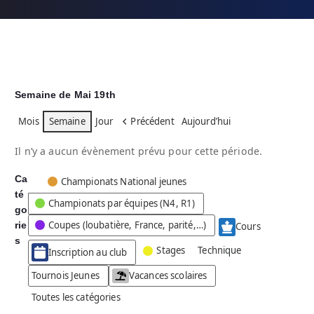
Semaine de Mai 19th
Mois
Semaine
Jour
Précédent
Aujourd’hui
Il n’y a aucun évènement prévu pour cette période.
Ca
C
Championats National jeunes
té
a
Championats par équipes (N4, R1)
go
t
Coupes (loubatière, France, parité,…)
rie
é
Cours
g
s
Stages
Technique
Inscription au club
o
r
Tournois Jeunes
Vacances scolaires
i
Toutes les catégories
e
s