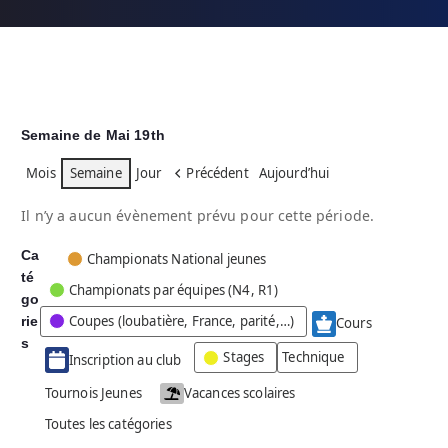
Semaine de Mai 19th
Mois
Semaine
Jour
Précédent
Aujourd’hui
Il n’y a aucun évènement prévu pour cette période.
Ca
C
Championats National jeunes
té
a
Championats par équipes (N4, R1)
go
t
Coupes (loubatière, France, parité,…)
rie
é
Cours
g
s
Stages
Technique
Inscription au club
o
r
Tournois Jeunes
Vacances scolaires
i
Toutes les catégories
e
s