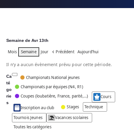
Semaine de Avr 13th
Mois
Semaine
Jour
Précédent
Aujourd’hui
Il n’y a aucun évènement prévu pour cette période.
Ca
C
Championats National jeunes
té
a
Championats par équipes (N4, R1)
go
t
Coupes (loubatière, France, parité,…)
rie
é
Cours
g
s
Stages
Technique
Inscription au club
o
r
Tournois Jeunes
Vacances scolaires
i
Toutes les catégories
e
s