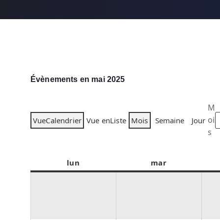
Évènements en mai 2025
M
oi
Vue
Calendrier
Vue en
Liste
Mois
Semaine
Jour
s
lun
l
mar
m
u
a
n
r
d
d
i
i