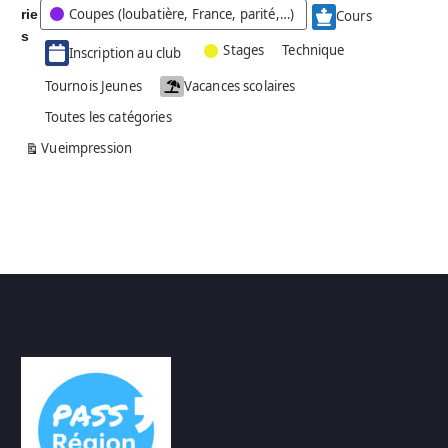
Coupes (loubatière, France, parité,…)
rie
é
Cours
g
s
Stages
Technique
Inscription au club
o
r
Tournois Jeunes
Vacances scolaires
i
Toutes les catégories
e
s
Vue
impression
a
n
s
n
o
m