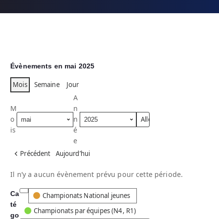
Évènements en mai 2025
Mois
Semaine
Jour
A
M
n
o
n
is
é
e
Précédent
Aujourd’hui
Il n’y a aucun évènement prévu pour cette période.
Ca
C
Championats National jeunes
té
a
Championats par équipes (N4, R1)
go
t