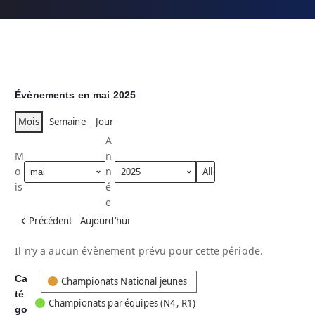
Évènements en mai 2025
Mois
Semaine
Jour
A
M
n
o
n
is
é
e
Précédent
Aujourd’hui
Il n’y a aucun évènement prévu pour cette période.
Ca
C
Championats National jeunes
té
a
Championats par équipes (N4, R1)
go
t