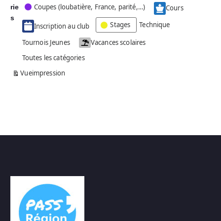
Coupes (loubatière, France, parité,…)
rie
é
Cours
g
s
Stages
Technique
Inscription au club
o
r
Tournois Jeunes
Vacances scolaires
i
Toutes les catégories
e
s
Vue
impression
a
n
s
n
o
m