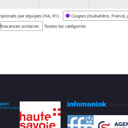
2
2
0
0
2
2
pionats par équipes (N4, R1)
Coupes (loubatière, France, 
6
6
Vacances scolaires
Toutes les catégories