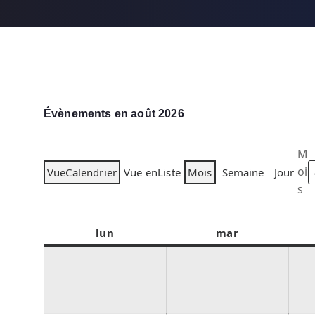
Évènements en août 2026
M
oi
Vue
Calendrier
Vue en
Liste
Mois
Semaine
Jour
s
lun
l
mar
m
u
a
n
r
d
d
i
i