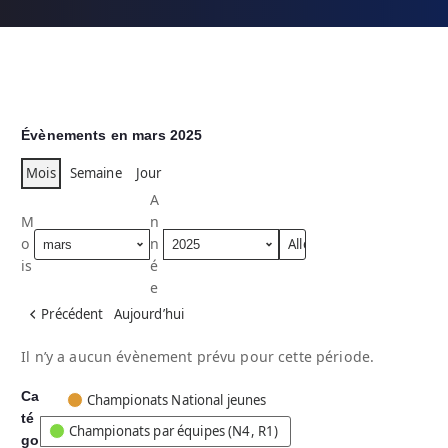
Évènements en mars 2025
Mois
Semaine
Jour
A
M
n
o
n
is
é
e
Précédent
Aujourd’hui
Il n’y a aucun évènement prévu pour cette période.
Ca
C
Championats National jeunes
té
a
Championats par équipes (N4, R1)
go
t