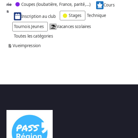
Coupes (loubatière, France, parité,…)
rie
é
Cours
g
s
Stages
Technique
Inscription au club
o
r
Tournois Jeunes
Vacances scolaires
i
Toutes les catégories
e
s
Vue
impression
a
n
s
n
o
m