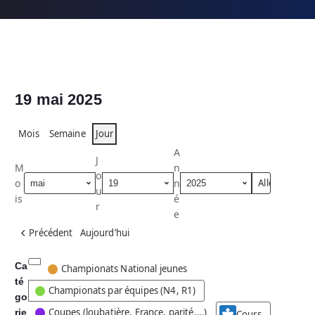
19 mai 2025
Mois
Semaine
Jour
A
J
M
n
o
o
n
u
is
é
r
e
Précédent
Aujourd’hui
Ca
C
Championats National jeunes
té
a
Championats par équipes (N4, R1)
go
t
Coupes (loubatière, France, parité,…)
rie
é
Cours