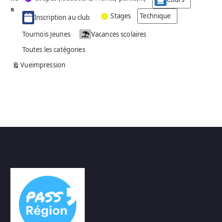
g
s
Stages
Technique
Inscription au club
o
r
Tournois Jeunes
Vacances scolaires
i
Toutes les catégories
e
s
Vue
impression
a
n
s
n
o
m