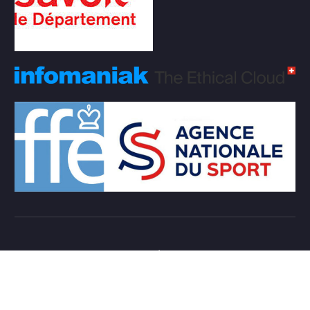
Copyright © 2026 Club d'échecs Veigy-Foncenex |
Powered by
Desert Themes
Règlement Intérieur de l’association
Login