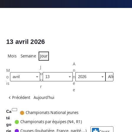
13 avril 2026
Mois
Semaine
Jour
A
J
M
n
o
o
n
u
is
é
r
e
Précédent
Aujourd’hui
Ca
C
Championats National jeunes
té
a
Championats par équipes (N4, R1)
go
t
Coupes (loubatière, France, parité,…)
rie
é
Cours