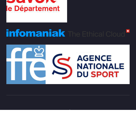
Copyright © 2026 Club d'échecs Veigy-Foncenex |
Powered by
Desert Themes
Règlement Intérieur de l’association
Login