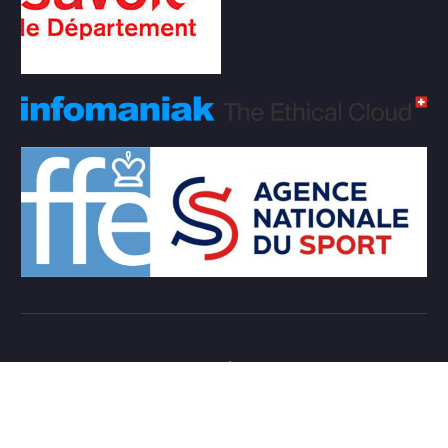
Copyright © 2026 Club d'échecs Veigy-Foncenex |
Powered by
Desert Themes
Règlement Intérieur de l’association
Login