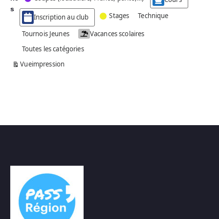
g
s
Stages
Technique
Inscription au club
o
r
Tournois Jeunes
Vacances scolaires
i
Toutes les catégories
e
s
Vue
impression
a
n
s
n
o
m