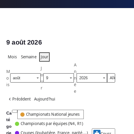
9 août 2026
Mois
Semaine
Jour
A
J
M
n
o
o
n
u
is
é
r
e
Précédent
Aujourd’hui
Ca
C
Championats National jeunes
té
a
Championats par équipes (N4, R1)
go
t
Coupes (loubatière, France, parité,…)
rie
é
Cours