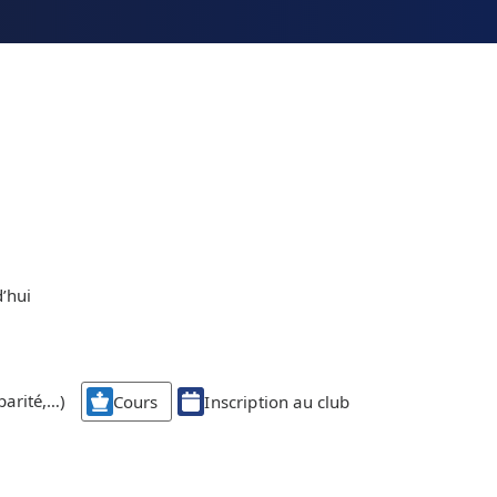
’hui
parité,…)
Cours
Inscription au club