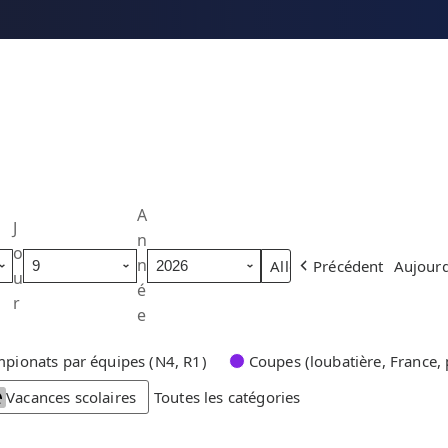
A
J
n
o
n
Précédent
Aujourd
u
é
r
e
pionats par équipes (N4, R1)
Coupes (loubatière, France, 
Vacances scolaires
Toutes les catégories