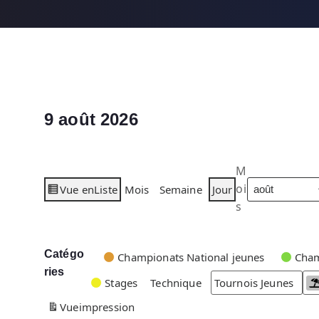
9 août 2026
M
oi
Vue en
Liste
Mois
Semaine
Jour
s
Catégo
C
Championats National jeunes
Cham
ries
a
Stages
Technique
Tournois Jeunes
t
Vue
impression
é