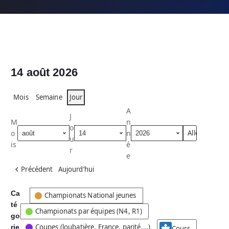
14 août 2026
Mois
Semaine
Jour
A
J
M
n
o
o
n
u
is
é
r
e
Précédent
Aujourd’hui
Ca
C
Championats National jeunes
té
a
Championats par équipes (N4, R1)
go
t
Coupes (loubatière, France, parité,…)
rie
é
Cours