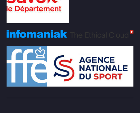
Copyright © 2026 Club d'échecs Veigy-Foncenex |
Powered by
Desert Themes
Règlement Intérieur de l’association
Login