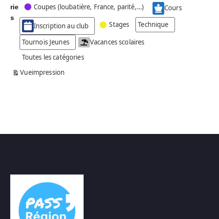
Coupes (loubatière, France, parité,…)
rie
é
Cours
g
s
Stages
Technique
Inscription au club
o
r
Tournois Jeunes
Vacances scolaires
i
Toutes les catégories
e
s
Vue
impression
a
n
s
n
o
m