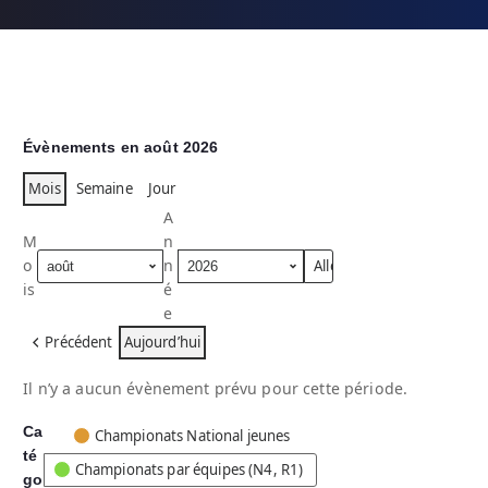
Évènements en août 2026
Mois
Semaine
Jour
A
M
n
o
n
is
é
e
Précédent
Aujourd’hui
Il n’y a aucun évènement prévu pour cette période.
Ca
C
Championats National jeunes
té
a
Championats par équipes (N4, R1)
go
t