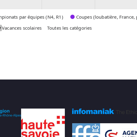
2
2
0
0
2
2
pionats par équipes (N4, R1)
Coupes (loubatière, France, 
6
6
Vacances scolaires
Toutes les catégories