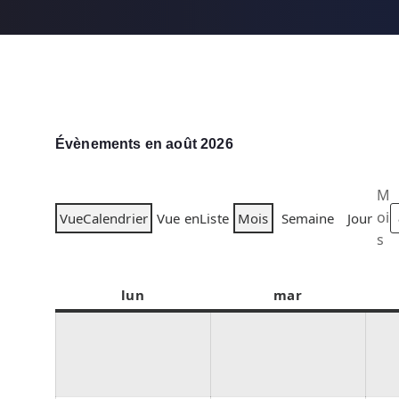
Évènements en août 2026
M
oi
Vue
Calendrier
Vue en
Liste
Mois
Semaine
Jour
s
lun
l
mar
m
u
a
n
r
d
d
i
i