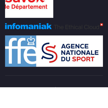
Copyright © 2026 Club d'échecs Veigy-Foncenex |
Powered by
Desert Themes
Règlement Intérieur de l’association
Login