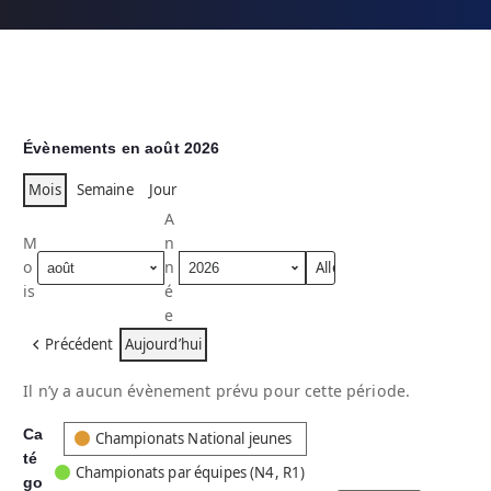
Évènements en août 2026
Mois
Semaine
Jour
A
M
n
o
n
is
é
e
Précédent
Aujourd’hui
Il n’y a aucun évènement prévu pour cette période.
Ca
C
Championats National jeunes
té
a
Championats par équipes (N4, R1)
go
t