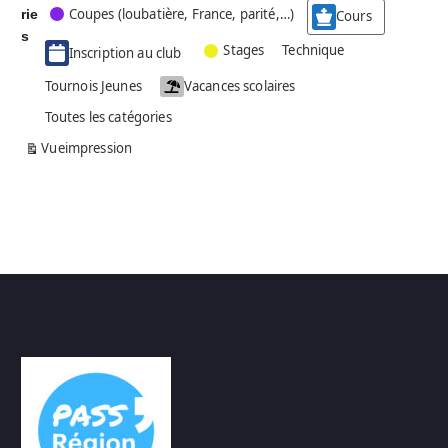
Coupes (loubatière, France, parité,…)
rie
é
Cours
g
s
Stages
Technique
Inscription au club
o
r
Tournois Jeunes
Vacances scolaires
i
Toutes les catégories
e
s
Vue
impression
a
n
s
n
o
m