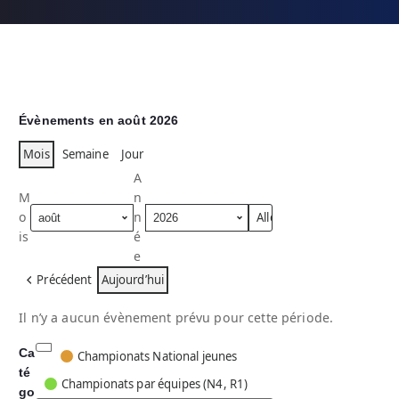
Évènements en août 2026
Mois
Semaine
Jour
A
M
n
o
n
is
é
e
Précédent
Aujourd’hui
Il n’y a aucun évènement prévu pour cette période.
Ca
C
Championats National jeunes
té
a
Championats par équipes (N4, R1)
go
t