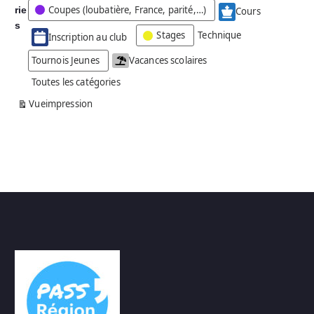
Coupes (loubatière, France, parité,…)
rie
é
Cours
g
s
Stages
Technique
Inscription au club
o
r
Tournois Jeunes
Vacances scolaires
i
Toutes les catégories
e
s
Vue
impression
a
n
s
n
o
m