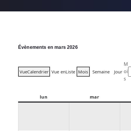
Évènements en mars 2026
M
oi
Vue
Calendrier
Vue en
Liste
Mois
Semaine
Jour
s
lun
l
mar
m
u
a
n
r
d
d
i
i