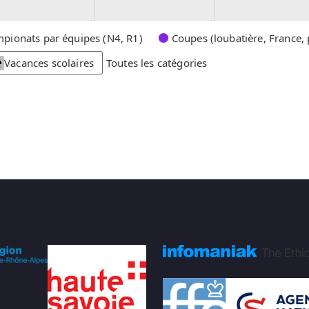
2
2
0
0
2
2
pionats par équipes (N4, R1)
Coupes (loubatière, France, 
6
6
Vacances scolaires
Toutes les catégories