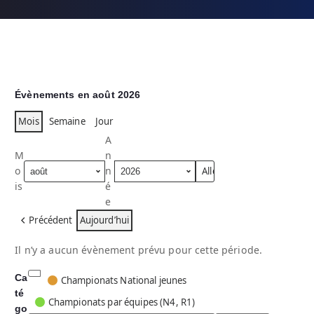
Évènements en août 2026
Mois
Semaine
Jour
A
M
n
o
n
is
é
e
Précédent
Aujourd’hui
Il n’y a aucun évènement prévu pour cette période.
Ca
C
Championats National jeunes
té
a
Championats par équipes (N4, R1)
go
t