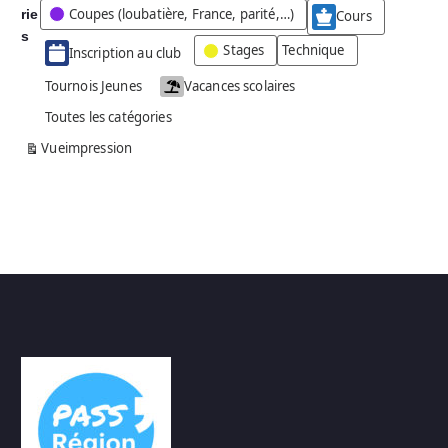
Coupes (loubatière, France, parité,…)
rie
é
Cours
g
s
Stages
Technique
Inscription au club
o
r
Tournois Jeunes
Vacances scolaires
i
Toutes les catégories
e
s
Vue
impression
a
n
s
n
o
m